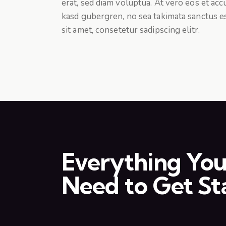
erat, sed diam voluptua. At vero eos et acc
kasd gubergren, no sea takimata sanctus e
sit amet, consetetur sadipscing elitr.
Everything Yo
Need to Get St