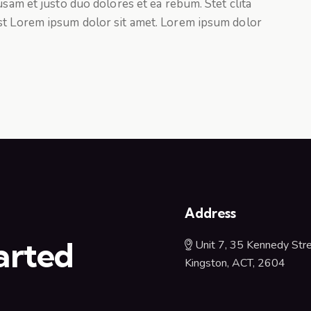
usam et justo duo dolores et ea rebum. Stet clita
st Lorem ipsum dolor sit amet. Lorem ipsum dolor
u
Address
arted
Unit 7, 35 Kennedy Stre
Kingston, ACT, 2604