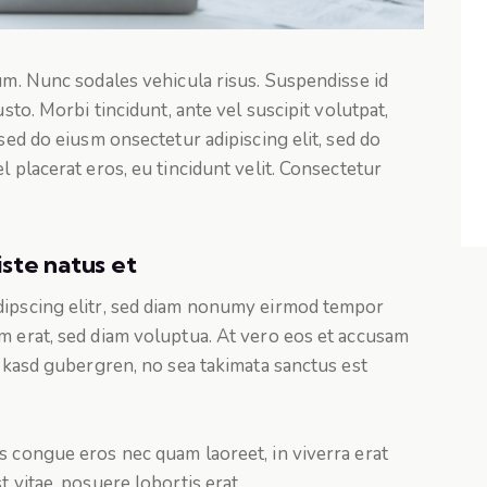
lum. Nunc sodales vehicula risus. Suspendisse id
usto. Morbi tincidunt, ante vel suscipit volutpat,
 sed do eiusm onsectetur adipiscing elit, sed do
l placerat eros, eu tincidunt velit. Consectetur
iste natus et
dipscing elitr, sed diam nonumy eirmod tempor
m erat, sed diam voluptua. At vero eos et accusam
a kasd gubergren, no sea takimata sanctus est
s congue eros nec quam laoreet, in viverra erat
t vitae, posuere lobortis erat.