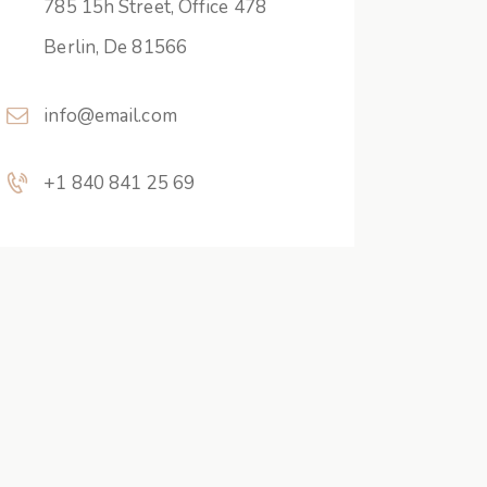
785 15h Street, Office 478
Berlin, De 81566
info@email.com
+1 840 841 25 69