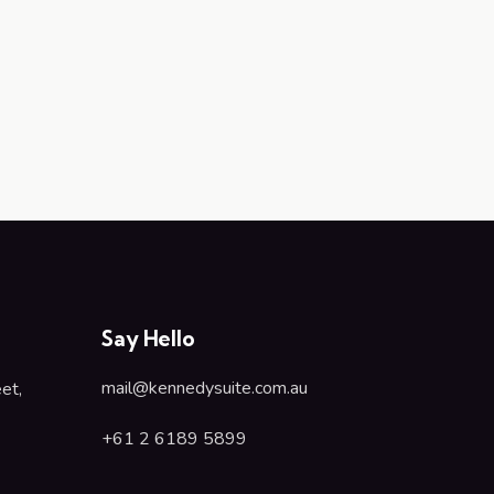
Say Hello
mail@kennedysuite.com.au
et,
+61 2 6189 5899